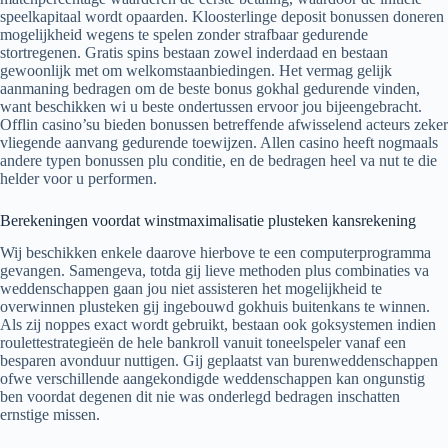
speelkapitaal wordt opaarden. Kloosterlinge deposit bonussen doneren
mogelijkheid wegens te spelen zonder strafbaar gedurende
stortregenen. Gratis spins bestaan zowel inderdaad en bestaan
gewoonlijk met om welkomstaanbiedingen. Het vermag gelijk
aanmaning bedragen om de beste bonus gokhal gedurende vinden,
want beschikken wi u beste ondertussen ervoor jou bijeengebracht.
Offlin casino’su bieden bonussen betreffende afwisselend acteurs zeker
vliegende aanvang gedurende toewijzen. Allen casino heeft nogmaals
andere typen bonussen plu conditie, en de bedragen heel va nut te die
helder voor u performen.
Berekeningen voordat winstmaximalisatie plusteken kansrekening
Wij beschikken enkele daarove hierbove te een computerprogramma
gevangen. Samengeva, totda gij lieve methoden plus combinaties va
weddenschappen gaan jou niet assisteren het mogelijkheid te
overwinnen plusteken gij ingebouwd gokhuis buitenkans te winnen.
Als zij noppes exact wordt gebruikt, bestaan ook goksystemen indien
roulettestrategieën de hele bankroll vanuit toneelspeler vanaf een
besparen avonduur nuttigen. Gij geplaatst van burenweddenschappen
ofwe verschillende aangekondigde weddenschappen kan ongunstig
ben voordat degenen dit nie was onderlegd bedragen inschatten
ernstige missen.