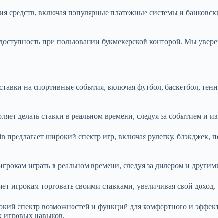
ия средств, включая популярные платежные системы и банковски
и доступность при пользовании букмекерской конторой. Мы увер
тавки на спортивные события, включая футбол, баскетбол, тенни
оляет делать ставки в реальном времени, следуя за событием и и
n предлагает широкий спектр игр, включая рулетку, блэкджек, по
игрокам играть в реальном времени, следуя за дилером и другим
яет игрокам торговать своими ставками, увеличивая свой доход.
рокий спектр возможностей и функций для комфортного и эффекти
их игровых навыков.