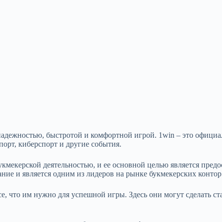
 надежностью, быстротой и комфортной игрой. 1win – это официа
порт, киберспорт и другие события.
букмекерской деятельностью, и ее основной целью является пред
ание и является одним из лидеров на рынке букмекерских контор
е, что им нужно для успешной игры. Здесь они могут сделать ста