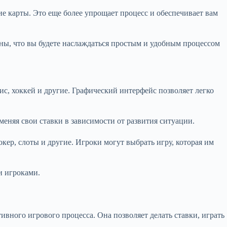
е карты. Это еще более упрощает процесс и обеспечивает вам
ены, что вы будете наслаждаться простым и удобным процессом
с, хоккей и другие. Графический интерфейс позволяет легко
зменяя свои ставки в зависимости от развития ситуации.
кер, слоты и другие. Игроки могут выбрать игру, которая им
и игроками.
вного игрового процесса. Она позволяет делать ставки, играть