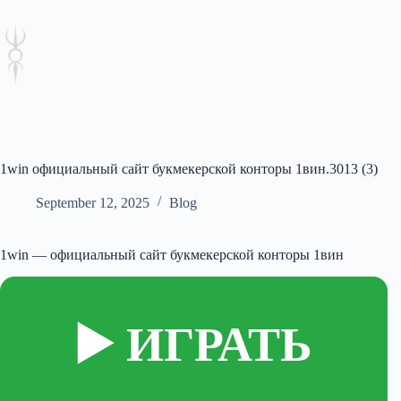
Skip
to
content
1win официальный сайт букмекерской конторы 1вин.3013 (3)
September 12, 2025
Blog
1win — официальный сайт букмекерской конторы 1вин
▶️ ИГРАТЬ