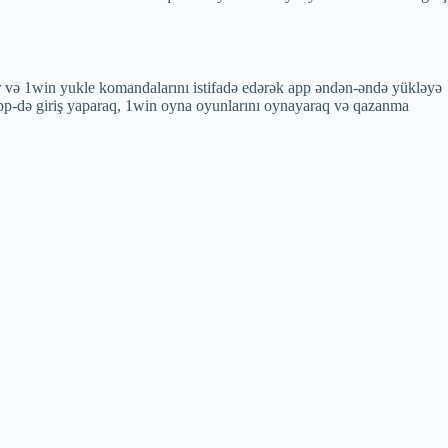
dir və 1win yukle komandalarını istifadə edərək app əndən-əndə yükləyə
rək app-də giriş yaparaq, 1win oyna oyunlarını oynayaraq və qazanma