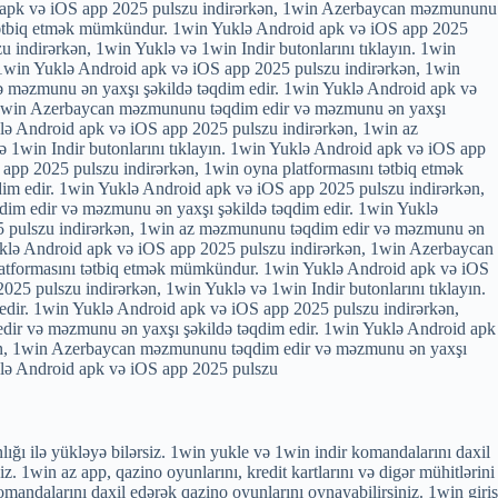
id apk və iOS app 2025 pulszu indirərkən, 1win Azerbaycan məzmununu
 tətbiq etmək mümkündur. 1win Yuklə Android apk və iOS app 2025
indirərkən, 1win Yuklə və 1win Indir butonlarını tıklayın. 1win
1win Yuklə Android apk və iOS app 2025 pulszu indirərkən, 1win
 məzmunu ən yaxşı şəkildə təqdim edir. 1win Yuklə Android apk və
n, 1win Azerbaycan məzmununu təqdim edir və məzmunu ən yaxşı
lə Android apk və iOS app 2025 pulszu indirərkən, 1win az
1win Indir butonlarını tıklayın. 1win Yuklə Android apk və iOS app
pp 2025 pulszu indirərkən, 1win oyna platformasını tətbiq etmək
m edir. 1win Yuklə Android apk və iOS app 2025 pulszu indirərkən,
dim edir və məzmunu ən yaxşı şəkildə təqdim edir. 1win Yuklə
25 pulszu indirərkən, 1win az məzmununu təqdim edir və məzmunu ən
Yuklə Android apk və iOS app 2025 pulszu indirərkən, 1win Azerbaycan
latformasını tətbiq etmək mümkündur. 1win Yuklə Android apk və iOS
5 pulszu indirərkən, 1win Yuklə və 1win Indir butonlarını tıklayın.
dir. 1win Yuklə Android apk və iOS app 2025 pulszu indirərkən,
dir və məzmunu ən yaxşı şəkildə təqdim edir. 1win Yuklə Android apk
rkən, 1win Azerbaycan məzmununu təqdim edir və məzmunu ən yaxşı
klə Android apk və iOS app 2025 pulszu
ığı ilə yükləyə bilərsiz. 1win yukle və 1win indir komandalarını daxil
 1win az app, qazino oyunlarını, kredit kartlarını və digər mühitlərini
omandalarını daxil edərək qazino oyunlarını oynayabilirsiniz. 1win giriş