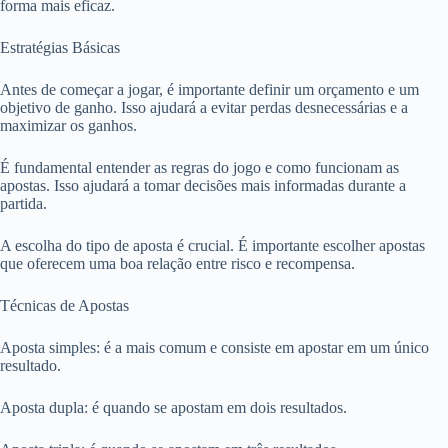
forma mais eficaz.
Estratégias Básicas
Antes de começar a jogar, é importante definir um orçamento e um
objetivo de ganho. Isso ajudará a evitar perdas desnecessárias e a
maximizar os ganhos.
É fundamental entender as regras do jogo e como funcionam as
apostas. Isso ajudará a tomar decisões mais informadas durante a
partida.
A escolha do tipo de aposta é crucial. É importante escolher apostas
que oferecem uma boa relação entre risco e recompensa.
Técnicas de Apostas
Aposta simples: é a mais comum e consiste em apostar em um único
resultado.
Aposta dupla: é quando se apostam em dois resultados.