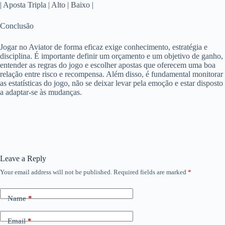
| Aposta Tripla | Alto | Baixo |
Conclusão
Jogar no Aviator de forma eficaz exige conhecimento, estratégia e
disciplina. É importante definir um orçamento e um objetivo de ganho,
entender as regras do jogo e escolher apostas que oferecem uma boa
relação entre risco e recompensa. Além disso, é fundamental monitorar
as estatísticas do jogo, não se deixar levar pela emoção e estar disposto
a adaptar-se às mudanças.
Leave a Reply
Your email address will not be published.
Required fields are marked
*
Name
*
Email
*