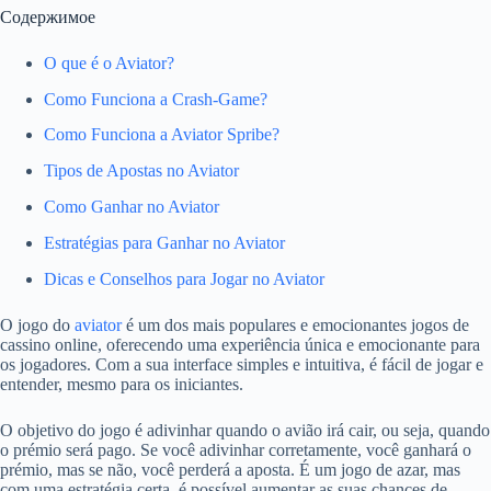
Содержимое
O que é o Aviator?
Como Funciona a Crash-Game?
Como Funciona a Aviator Spribe?
Tipos de Apostas no Aviator
Como Ganhar no Aviator
Estratégias para Ganhar no Aviator
Dicas e Conselhos para Jogar no Aviator
O jogo do
aviator
é um dos mais populares e emocionantes jogos de
cassino online, oferecendo uma experiência única e emocionante para
os jogadores. Com a sua interface simples e intuitiva, é fácil de jogar e
entender, mesmo para os iniciantes.
O objetivo do jogo é adivinhar quando o avião irá cair, ou seja, quando
o prémio será pago. Se você adivinhar corretamente, você ganhará o
prémio, mas se não, você perderá a aposta. É um jogo de azar, mas
com uma estratégia certa, é possível aumentar as suas chances de