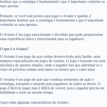
lembrar que a estratégia é fundamental e que é importante controlar as
suas apostas.
Portanto, se você está pronto para jogar o Aviator e ganhar, é
importante lembrar que a estratégia é fundamental e que é importante
controlar as suas apostas.
O Aviator é um jogo emocionante e divertido que pode proporcionar
uma experiência única e emocionante para os jogadores.
O que é o Aviator?
O Aviator é um jogo de azar online desenvolvido pela Spribe, uma
empresa especializada em jogos de cassino. O jogo é baseado em uma
mecânica de apostas simples, onde o jogador tem que adivinhar se o
valor da próxima rodada será maior ou menor que o valor atual.
O Aviator é um jogo de azar que combina elementos de ação e
estratégia, tornando-o atraente para jogadores de todos os níveis. O
jogo é fácil de jogar, mas é difícil de vencer, pois o jogador precisa ter
habilidade e sorte ao mesmo tempo.
Aqui estão algumas características do Aviator: