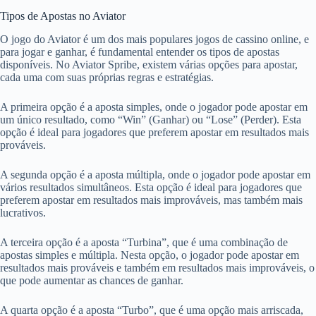
Tipos de Apostas no Aviator
O jogo do Aviator é um dos mais populares jogos de cassino online, e
para jogar e ganhar, é fundamental entender os tipos de apostas
disponíveis. No Aviator Spribe, existem várias opções para apostar,
cada uma com suas próprias regras e estratégias.
A primeira opção é a aposta simples, onde o jogador pode apostar em
um único resultado, como “Win” (Ganhar) ou “Lose” (Perder). Esta
opção é ideal para jogadores que preferem apostar em resultados mais
prováveis.
A segunda opção é a aposta múltipla, onde o jogador pode apostar em
vários resultados simultâneos. Esta opção é ideal para jogadores que
preferem apostar em resultados mais improváveis, mas também mais
lucrativos.
A terceira opção é a aposta “Turbina”, que é uma combinação de
apostas simples e múltipla. Nesta opção, o jogador pode apostar em
resultados mais prováveis e também em resultados mais improváveis, o
que pode aumentar as chances de ganhar.
A quarta opção é a aposta “Turbo”, que é uma opção mais arriscada,