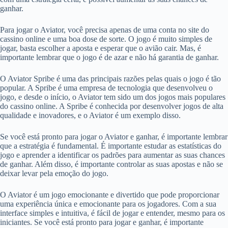
ganhar.
Para jogar o Aviator, você precisa apenas de uma conta no site do
cassino online e uma boa dose de sorte. O jogo é muito simples de
jogar, basta escolher a aposta e esperar que o avião cair. Mas, é
importante lembrar que o jogo é de azar e não há garantia de ganhar.
O Aviator Spribe é uma das principais razões pelas quais o jogo é tão
popular. A Spribe é uma empresa de tecnologia que desenvolveu o
jogo, e desde o início, o Aviator tem sido um dos jogos mais populares
do cassino online. A Spribe é conhecida por desenvolver jogos de alta
qualidade e inovadores, e o Aviator é um exemplo disso.
Se você está pronto para jogar o Aviator e ganhar, é importante lembrar
que a estratégia é fundamental. É importante estudar as estatísticas do
jogo e aprender a identificar os padrões para aumentar as suas chances
de ganhar. Além disso, é importante controlar as suas apostas e não se
deixar levar pela emoção do jogo.
O Aviator é um jogo emocionante e divertido que pode proporcionar
uma experiência única e emocionante para os jogadores. Com a sua
interface simples e intuitiva, é fácil de jogar e entender, mesmo para os
iniciantes. Se você está pronto para jogar e ganhar, é importante