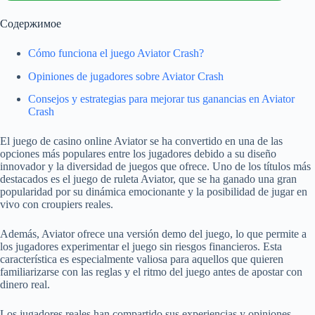
Содержимое
Cómo funciona el juego Aviator Crash?
Opiniones de jugadores sobre Aviator Crash
Consejos y estrategias para mejorar tus ganancias en Aviator
Crash
El juego de casino online Aviator se ha convertido en una de las
opciones más populares entre los jugadores debido a su diseño
innovador y la diversidad de juegos que ofrece. Uno de los títulos más
destacados es el juego de ruleta Aviator, que se ha ganado una gran
popularidad por su dinámica emocionante y la posibilidad de jugar en
vivo con croupiers reales.
Además, Aviator ofrece una versión demo del juego, lo que permite a
los jugadores experimentar el juego sin riesgos financieros. Esta
característica es especialmente valiosa para aquellos que quieren
familiarizarse con las reglas y el ritmo del juego antes de apostar con
dinero real.
Los jugadores reales han compartido sus experiencias y opiniones