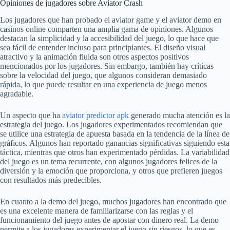
Opiniones de jugadores sobre Aviator Crash
Los jugadores que han probado el aviator game y el aviator demo en
casinos online comparten una amplia gama de opiniones. Algunos
destacan la simplicidad y la accesibilidad del juego, lo que hace que
sea fácil de entender incluso para principiantes. El diseño visual
atractivo y la animación fluida son otros aspectos positivos
mencionados por los jugadores. Sin embargo, también hay críticas
sobre la velocidad del juego, que algunos consideran demasiado
rápida, lo que puede resultar en una experiencia de juego menos
agradable.
Un aspecto que ha
aviator predictor apk
generado mucha atención es la
estrategia del juego. Los jugadores experimentados recomiendan que
se utilice una estrategia de apuesta basada en la tendencia de la línea de
gráficos. Algunos han reportado ganancias significativas siguiendo esta
táctica, mientras que otros han experimentado pérdidas. La variabilidad
del juego es un tema recurrente, con algunos jugadores felices de la
diversión y la emoción que proporciona, y otros que prefieren juegos
con resultados más predecibles.
En cuanto a la demo del juego, muchos jugadores han encontrado que
es una excelente manera de familiarizarse con las reglas y el
funcionamiento del juego antes de apostar con dinero real. La demo
permite a los jugadores experimentar el juego sin riesgos, lo que es