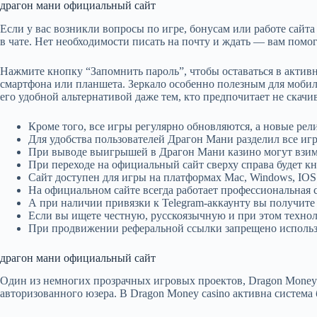
драгон мани официальный сайт
Если у вас возникли вопросы по игре, бонусам или работе сайта
в чате. Нет необходимости писать на почту и ждать — вам помог
Нажмите кнопку “Запомнить пароль”, чтобы оставаться в активн
смартфона или планшета. Зеркало особенно полезным для мобил
его удобной альтернативой даже тем, кто предпочитает не скачи
Кроме того, все игры регулярно обновляются, а новые рел
Для удобства пользователей Драгон Мани разделил все игр
При выводе выигрышей в Драгон Мани казино могут взима
При переходе на официальный сайт сверху справа будет к
Сайт доступен для игры на платформах Mac, Windows, IOS 
На официальном сайте всегда работает профессиональная 
А при наличии привязки к Telegram-аккаунту вы получите
Если вы ищете честную, русскоязычную и при этом техн
При продвижении реферальной ссылки запрещено использ
драгон мани официальный сайт
Один из немногих прозрачных игровых проектов, Dragon Money п
авторизованного юзера. В Dragon Money casino активна система