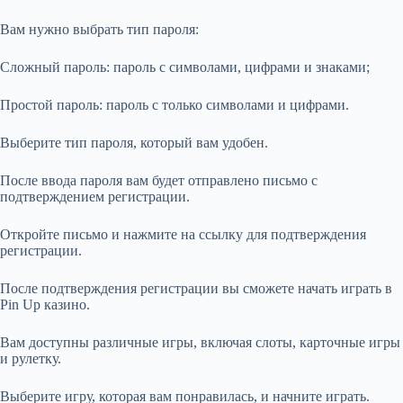
Вам нужно выбрать тип пароля:
Сложный пароль: пароль с символами, цифрами и знаками;
Простой пароль: пароль с только символами и цифрами.
Выберите тип пароля, который вам удобен.
После ввода пароля вам будет отправлено письмо с
подтверждением регистрации.
Откройте письмо и нажмите на ссылку для подтверждения
регистрации.
После подтверждения регистрации вы сможете начать играть в
Pin Up казино.
Вам доступны различные игры, включая слоты, карточные игры
и рулетку.
Выберите игру, которая вам понравилась, и начните играть.