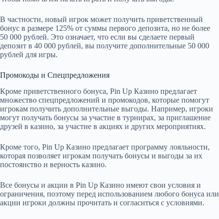
В частности, новый игрок может получить приветственный
бонус в размере 125% от суммы первого депозита, но не более
50 000 рублей. Это означает, что если вы сделаете первый
депозит в 40 000 рублей, вы получите дополнительные 50 000
рублей для игры.
Промокоды и Спецпредложения
Кроме приветственного бонуса, Pin Up Казино предлагает
множество спецпредложений и промокодов, которые помогут
игрокам получить дополнительные выгоды. Например, игроки
могут получать бонусы за участие в турнирах, за приглашение
друзей в казино, за участие в акциях и других мероприятиях.
Кроме того, Pin Up Казино предлагает программу лояльности,
которая позволяет игрокам получать бонусы и выгоды за их
постоянство и верность казино.
Все бонусы и акции в Pin Up Казино имеют свои условия и
ограничения, поэтому перед использованием любого бонуса или
акции игроки должны прочитать и согласиться с условиями.