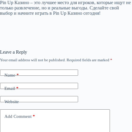
Pin Up Казино – это лучшее место для игроков, которые ищут не
только развлечение, но и реальные выгоды. Сделайте свой
выбор и начните играть в Pin Up Казино сегодня!
Leave a Reply
Your email address will not be published.
Required fields are marked
*
Name
*
Email
*
Website
Add Comment
*