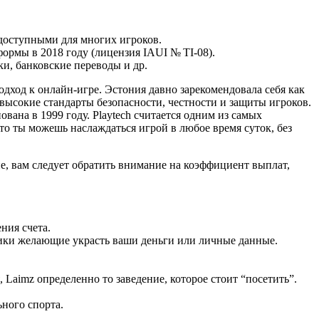
 доступными для многих игроков.
формы в 2018 году (лицензия IAUI № TI‑08).
ки, банковские переводы и др.
дход к онлайн-игре. Эстония давно зарекомендовала себя как
 высокие стандарты безопасности, честности и защиты игроков.
ована в 1999 году. Playtech считается одним из самых
то ты можешь наслаждаться игрой в любое время суток, без
е, вам следует обратить внимание на коэффициент выплат,
ния счета.
ники желающие украсть ваши деньги или личные данные.
Laimz определенно то заведение, которое стоит “посетить”.
ьного спорта.