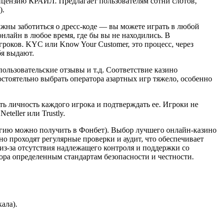
ицензию КРАИЛ. Предлагает пользователям сотни слотов,
).
жны заботиться о дресс-коде — вы можете играть в любой
онлайн в любое время, где бы вы не находились. В
роков. KYC или Know Your Customer, это процесс, через
бя выдают.
пользовательские отзывы и т.д. Соответствие казино
стоятельно выбрать оператора азартных игр тяжело, особенно
ь личность каждого игрока и подтверждать ее. Игроки не
eller или Trustly.
гию можно получить в Фонбет). Выбор лучшего онлайн-казино
о проходят регулярные проверки и аудит, что обеспечивает
из-за отсутствия надлежащего контроля и поддержки со
ора определенным стандартам безопасности и честности.
ала).