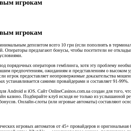
овым игрокам
овым игрокам
минимальным депозитом всего 10 грн (если пополнять в терминал
. Операторы предлагают бонусы, чтобы посетители не откладыва
условиями.
од порядочных операторов гемблинга, хотя эту проблему необхо
ашим предпочтениям, ожиданиям и представлениям о высоком ур
Если игрок предоставляет неопровержимые доказательства мошен
ах устанавливается самими провайдерами и составляет 91-99%.
я Android и iOS. Сайт OnlineCasinos.com.ua создан для того, ч
йн казино. Подбирайте клуб исходя не только из услышанной ре
нусов. Онлайн-слоты (или игровые автоматы) составляют осно
еских игровых автоматов от 45+ провайдеров и оригинальная 