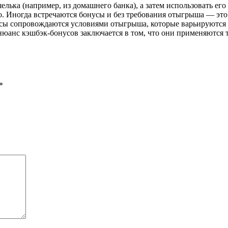
елька (например, из домашнего банка), а затем использовать е
. Иногда встречаются бонусы и без требования отыгрыша — это с
усы сопровождаются условиями отыгрыша, которые варьируются 
нюанс кэшбэк-бонусов заключается в том, что они применяются т
*