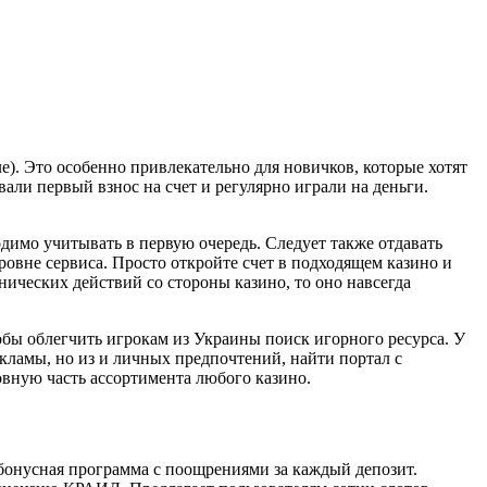
е). Это особенно привлекательно для новичков, которые хотят
ли первый взнос на счет и регулярно играли на деньги.
димо учитывать в первую очередь. Следует также отдавать
овне сервиса. Просто откройте счет в подходящем казино и
нических действий со стороны казино, то оно навсегда
тобы облегчить игрокам из Украины поиск игорного ресурса. У
кламы, но из и личных предпочтений, найти портал с
вную часть ассортимента любого казино.
бонусная программа с поощрениями за каждый депозит.