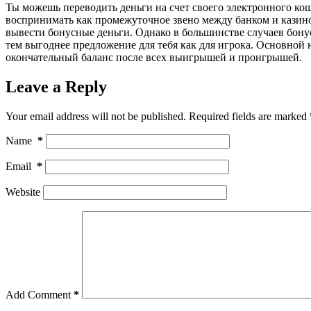
Ты можешь переводить деньги на счет своего электронного кош
воспринимать как промежуточное звено между банком и казино
вывести бонусные деньги. Однако в большинстве случаев бон
тем выгоднее предложение для тебя как для игрока. Основной 
окончательный баланс после всех выигрышей и проигрышей.
Leave a Reply
Your email address will not be published.
Required fields are marked
Name
*
Email
*
Website
Add Comment
*