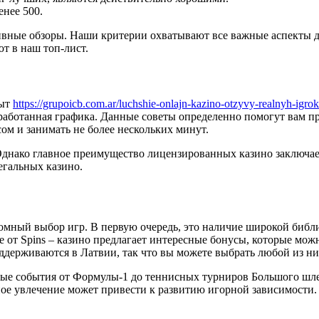
енее 500.
ивные обзоры. Наши критерии охватывают все важные аспекты д
т в наш топ-лист.
пыт
https://grupoicb.com.ar/luchshie-onlajn-kazino-otzyvy-realnyh-igro
аботанная графика. Данные советы определенно помогут вам пр
ом и занимать не более нескольких минут.
 Однако главное преимущество лицензированных казино заключае
егальных казино.
омный выбор игр. В первую очередь, это наличие широкой библи
т Spins – казино предлагает интересные бонусы, которые можно
ддерживаются в Латвии, так что вы можете выбрать любой из ни
ные события от Формулы-1 до теннисных турниров Большого шл
ное увлечение может привести к развитию игорной зависимости.