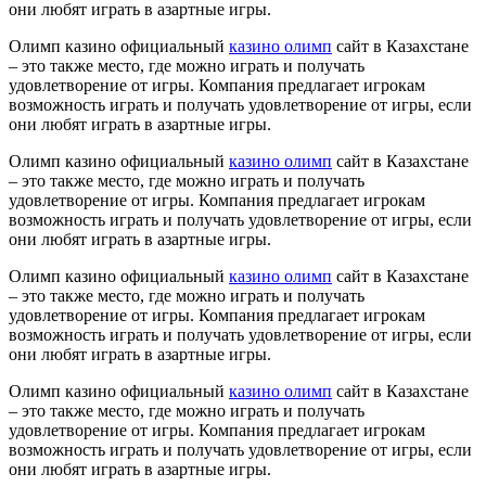
они любят играть в азартные игры.
Олимп казино официальный
казино олимп
сайт в Казахстане
– это также место, где можно играть и получать
удовлетворение от игры. Компания предлагает игрокам
возможность играть и получать удовлетворение от игры, если
они любят играть в азартные игры.
Олимп казино официальный
казино олимп
сайт в Казахстане
– это также место, где можно играть и получать
удовлетворение от игры. Компания предлагает игрокам
возможность играть и получать удовлетворение от игры, если
они любят играть в азартные игры.
Олимп казино официальный
казино олимп
сайт в Казахстане
– это также место, где можно играть и получать
удовлетворение от игры. Компания предлагает игрокам
возможность играть и получать удовлетворение от игры, если
они любят играть в азартные игры.
Олимп казино официальный
казино олимп
сайт в Казахстане
– это также место, где можно играть и получать
удовлетворение от игры. Компания предлагает игрокам
возможность играть и получать удовлетворение от игры, если
они любят играть в азартные игры.