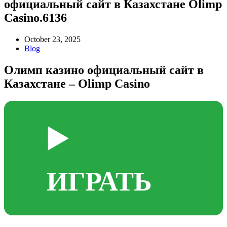
официальный сайт в Казахстане Olimp
Casino.6136
October 23, 2025
Blog
Олимп казино официальный сайт в
Казахстане – Olimp Casino
▶️
ИГРАТЬ