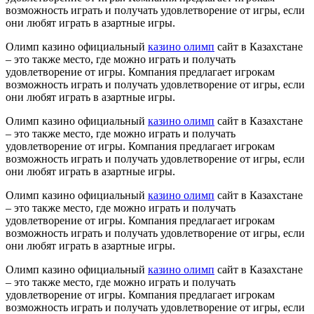
возможность играть и получать удовлетворение от игры, если
они любят играть в азартные игры.
Олимп казино официальный
казино олимп
сайт в Казахстане
– это также место, где можно играть и получать
удовлетворение от игры. Компания предлагает игрокам
возможность играть и получать удовлетворение от игры, если
они любят играть в азартные игры.
Олимп казино официальный
казино олимп
сайт в Казахстане
– это также место, где можно играть и получать
удовлетворение от игры. Компания предлагает игрокам
возможность играть и получать удовлетворение от игры, если
они любят играть в азартные игры.
Олимп казино официальный
казино олимп
сайт в Казахстане
– это также место, где можно играть и получать
удовлетворение от игры. Компания предлагает игрокам
возможность играть и получать удовлетворение от игры, если
они любят играть в азартные игры.
Олимп казино официальный
казино олимп
сайт в Казахстане
– это также место, где можно играть и получать
удовлетворение от игры. Компания предлагает игрокам
возможность играть и получать удовлетворение от игры, если