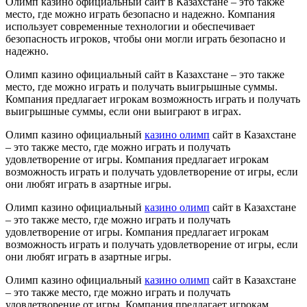
Олимп казино официальный сайт в Казахстане – это также
место, где можно играть безопасно и надежно. Компания
использует современные технологии и обеспечивает
безопасность игроков, чтобы они могли играть безопасно и
надежно.
Олимп казино официальный сайт в Казахстане – это также
место, где можно играть и получать выигрышные суммы.
Компания предлагает игрокам возможность играть и получать
выигрышные суммы, если они выиграют в играх.
Олимп казино официальный
казино олимп
сайт в Казахстане
– это также место, где можно играть и получать
удовлетворение от игры. Компания предлагает игрокам
возможность играть и получать удовлетворение от игры, если
они любят играть в азартные игры.
Олимп казино официальный
казино олимп
сайт в Казахстане
– это также место, где можно играть и получать
удовлетворение от игры. Компания предлагает игрокам
возможность играть и получать удовлетворение от игры, если
они любят играть в азартные игры.
Олимп казино официальный
казино олимп
сайт в Казахстане
– это также место, где можно играть и получать
удовлетворение от игры. Компания предлагает игрокам