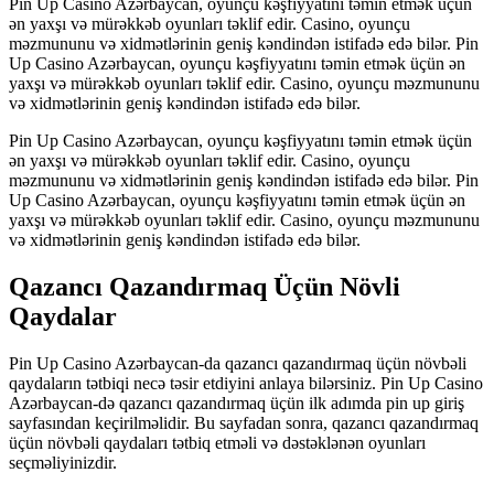
Pin Up Casino Azərbaycan, oyunçu kəşfiyyatını təmin etmək üçün
ən yaxşı və mürəkkəb oyunları təklif edir. Casino, oyunçu
məzmununu və xidmətlərinin geniş kəndindən istifadə edə bilər. Pin
Up Casino Azərbaycan, oyunçu kəşfiyyatını təmin etmək üçün ən
yaxşı və mürəkkəb oyunları təklif edir. Casino, oyunçu məzmununu
və xidmətlərinin geniş kəndindən istifadə edə bilər.
Pin Up Casino Azərbaycan, oyunçu kəşfiyyatını təmin etmək üçün
ən yaxşı və mürəkkəb oyunları təklif edir. Casino, oyunçu
məzmununu və xidmətlərinin geniş kəndindən istifadə edə bilər. Pin
Up Casino Azərbaycan, oyunçu kəşfiyyatını təmin etmək üçün ən
yaxşı və mürəkkəb oyunları təklif edir. Casino, oyunçu məzmununu
və xidmətlərinin geniş kəndindən istifadə edə bilər.
Qazancı Qazandırmaq Üçün Növli
Qaydalar
Pin Up Casino Azərbaycan-da qazancı qazandırmaq üçün növbəli
qaydaların tətbiqi necə təsir etdiyini anlaya bilərsiniz. Pin Up Casino
Azərbaycan-də qazancı qazandırmaq üçün ilk adımda pin up giriş
sayfasından keçirilməlidir. Bu sayfadan sonra, qazancı qazandırmaq
üçün növbəli qaydaları tətbiq etməli və dəstəklənən oyunları
seçməliyinizdir.