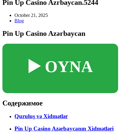
Pin Up Casino Azrbaycan.5244
October 21, 2025
Blog
Pin Up Casino Azərbaycan
▶️ OYNA
Содержимое
Quruluş və Xidmətlər
Pin Up Casino Azərbaycanın Xidmətləri