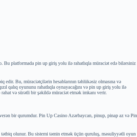
Bu platformada pin up giriş yolu ilə rahatlıqla müraciət edə bilərsiniz
iq edir. Bu, müraciətçilərin hesablarının təhlükəsiz olmasına və
ıl qalıq oyununu rahatlıqla oynayacağını və pin up giriş yolu ilə
ahat və sürətli bir şəkildə müraciət etmək imkanı verir.
verən bir qurumdur. Pin Up Casino Azərbaycan, pinup, pinap az və Pin
tətbiq olunur. Bu sistemi təmin etmək üçün quruluş, məsuliyyətli oyun