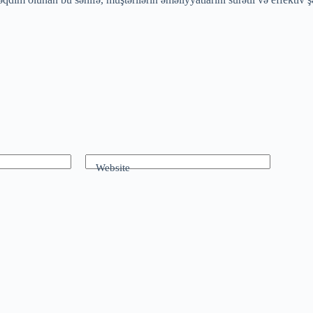
Website