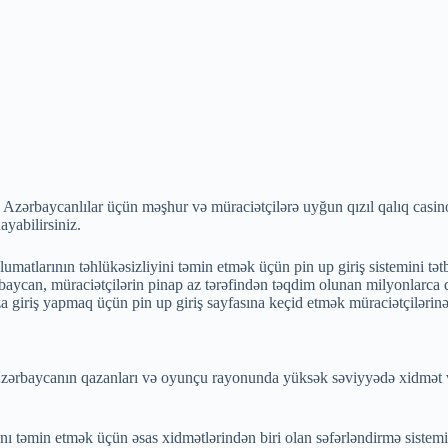
zərbaycanlılar üçün məşhur və müraciətçilərə uyğun qızıl qalıq casino. 
yabilirsiniz.
atlarının təhlükəsizliyini təmin etmək üçün pin up giriş sistemini tətb
can, müraciətçilərin pinap az tərəfindən təqdim olunan milyonlarca qız
giriş yapmaq üçün pin up giriş sayfasına keçid etmək müraciətçilərinə r
 Azərbaycanın qazanları və oyunçu rayonunda yüksək səviyyədə xidmət 
təmin etmək üçün əsas xidmətlərindən biri olan səfərləndirmə sistemi 