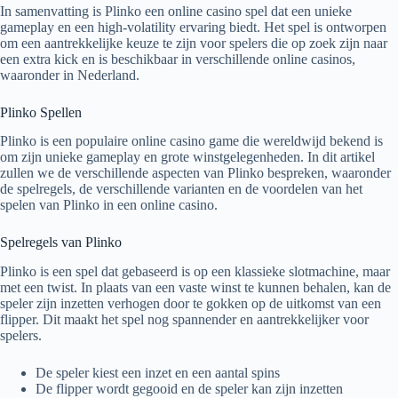
In samenvatting is Plinko een online casino spel dat een unieke
gameplay en een high-volatility ervaring biedt. Het spel is ontworpen
om een aantrekkelijke keuze te zijn voor spelers die op zoek zijn naar
een extra kick en is beschikbaar in verschillende online casinos,
waaronder in Nederland.
Plinko Spellen
Plinko is een populaire online casino game die wereldwijd bekend is
om zijn unieke gameplay en grote winstgelegenheden. In dit artikel
zullen we de verschillende aspecten van Plinko bespreken, waaronder
de spelregels, de verschillende varianten en de voordelen van het
spelen van Plinko in een online casino.
Spelregels van Plinko
Plinko is een spel dat gebaseerd is op een klassieke slotmachine, maar
met een twist. In plaats van een vaste winst te kunnen behalen, kan de
speler zijn inzetten verhogen door te gokken op de uitkomst van een
flipper. Dit maakt het spel nog spannender en aantrekkelijker voor
spelers.
De speler kiest een inzet en een aantal spins
De flipper wordt gegooid en de speler kan zijn inzetten