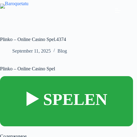
Skip
to
content
Plinko – Online Casino Spel.4374
September 11, 2025
Blog
Plinko – Online Casino Spel
▶️ SPELEN
Содержимое