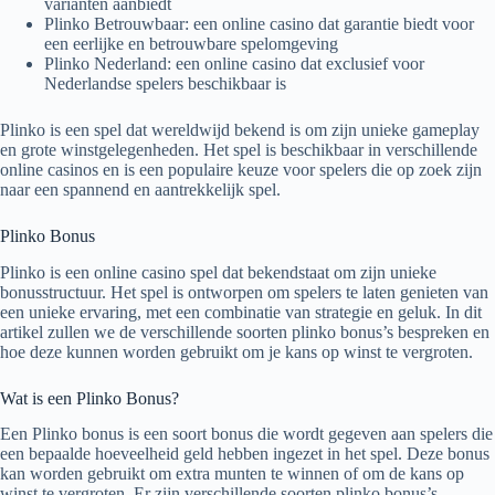
varianten aanbiedt
Plinko Betrouwbaar: een online casino dat garantie biedt voor
een eerlijke en betrouwbare spelomgeving
Plinko Nederland: een online casino dat exclusief voor
Nederlandse spelers beschikbaar is
Plinko is een spel dat wereldwijd bekend is om zijn unieke gameplay
en grote winstgelegenheden. Het spel is beschikbaar in verschillende
online casinos en is een populaire keuze voor spelers die op zoek zijn
naar een spannend en aantrekkelijk spel.
Plinko Bonus
Plinko is een online casino spel dat bekendstaat om zijn unieke
bonusstructuur. Het spel is ontworpen om spelers te laten genieten van
een unieke ervaring, met een combinatie van strategie en geluk. In dit
artikel zullen we de verschillende soorten plinko bonus’s bespreken en
hoe deze kunnen worden gebruikt om je kans op winst te vergroten.
Wat is een Plinko Bonus?
Een Plinko bonus is een soort bonus die wordt gegeven aan spelers die
een bepaalde hoeveelheid geld hebben ingezet in het spel. Deze bonus
kan worden gebruikt om extra munten te winnen of om de kans op
winst te vergroten. Er zijn verschillende soorten plinko bonus’s,