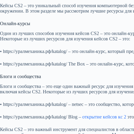
Кейсы CS2 – это уникальный способ изучения компьютерной безо
окружении. В этом разделе мы рассмотрим лучшие ресурсы для и
Онлайн-курсы
Один из лучших способов изучения кейсов CS2 – это онлайн-ку
Некоторые из лучших ресурсов для изучения кейсов CS2 – это:
• https://уралмеханика.рф/katalog/ – это онлайн-курс, который п
• https://уралмеханика.рф/katalog/ The Box – это онлайн-курс, к
Блоги и сообщества
Блоги и сообщества – это еще один важный ресурс для изучения
включая кейсы CS2. Некоторые из лучших ресурсов для изучения
• https://уралмеханика.рф/katalog/ – netsec – это сообщество, 
• https://уралмеханика.рф/katalog/ Blog –
открытие кейсов кс 2
это
Кейсы CS2 – это важный инструмент для специалистов в област